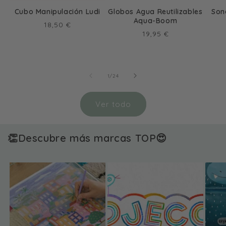
Cubo Manipulación Ludi
Globos Agua Reutilizables
Son
Aqua-Boom
Precio
18,50 €
Precio
19,95 €
habitual
habitual
de
1
/
24
Ver todo
👏Descubre más marcas TOP😍