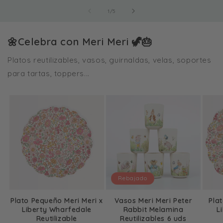
de
1
/
5
🌼Celebra con Meri Meri 🦖🎂
Platos reutilizables, vasos, guirnaldas, velas, soportes
para tartas, toppers...
Rebajado
Plato Pequeño Meri Meri x
Vasos Meri Meri Peter
Pla
Liberty Wharfedale
Rabbit Melamina
L
Reutilizable
Reutilizables 6 uds