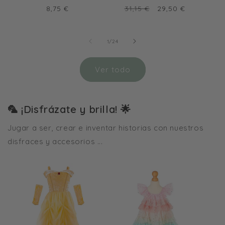
Precio
Precio
Precio
8,75 €
31,15 €
29,50 €
habitual
habitual
de
oferta
de
1
/
24
Ver todo
🦜 ¡Disfrázate y brilla! 🌟
Jugar a ser, crear e inventar historias con nuestros
disfraces y accesorios ...