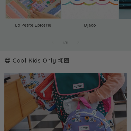
La Petite Épicerie
Djeco
de
1
/
11
😎 Cool Kids Only 🤙🏻