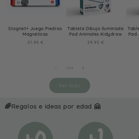
Stognet+ Juego Piedras
Tableta Dibujo Iluminada
Tabl
Magnéticas
Pad Animales Kidydraw
Pad 
Precio
Precio
21,95 €
29,95 €
habitual
habitual
de
1
/
24
Ver todo
🌈Regalos e ideas por edad 🤗