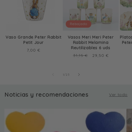
Rebajado
Vaso Grande Peter Rabbit
Vasos Meri Meri Peter
Plato
Petit Jour
Rabbit Melamina
Pete
Reutilizables 6 uds
Precio
7,00 €
Precio
Precio
31,15 €
29,50 €
habitual
habitual
de
oferta
de
1
/
23
Noticias y recomendaciones
Ver todo