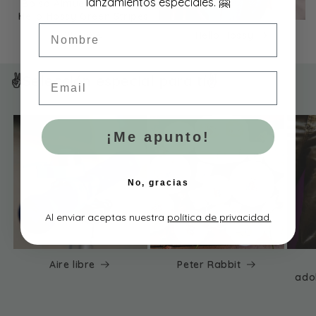
lanzamientos especiales. 🤗
Bolsa Almuerzo Térmica
Hello Hossy Green Stripes
Nombre
Precio
29,90 €
Hello Hossy
habitual
Email
✌️Selección especial para tí✌️
¡Me apunto!
No, gracias
Al enviar aceptas nuestra
política de privacidad.
Aire libre
Peter Rabbit
ado