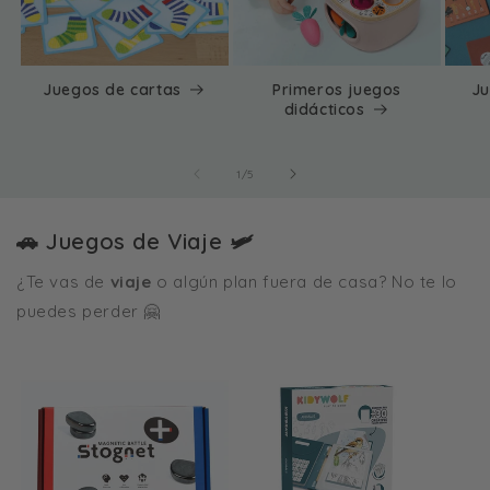
Juegos de cartas
Primeros juegos
Ju
didácticos
de
1
/
5
🚗 Juegos de Viaje 🛩️
¿Te vas de
viaje
o algún plan fuera de casa? No te lo
puedes perder 🤗