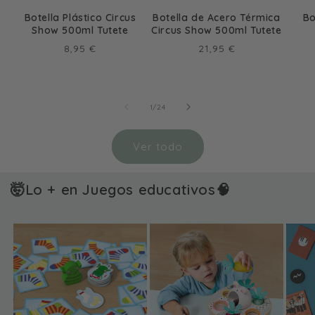
Botella Plástico Circus
Botella de Acero Térmica
Bo
Show 500ml Tutete
Circus Show 500ml Tutete
Precio
Precio
8,95 €
21,95 €
habitual
habitual
de
1
/
24
Ver todo
🤯Lo + en Juegos educativos🧠