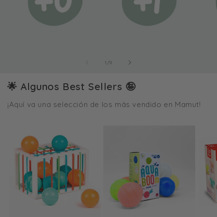
de
1
/
9
🌟 Algunos Best Sellers 🤪
¡Aquí va una selección de los más vendido en Mamut!