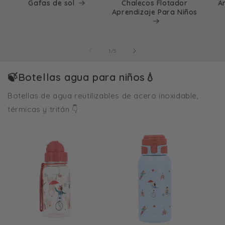
Gafas de sol
Chalecos Flotador
A
Aprendizaje Para Niños
de
1
/
5
🍃Botellas agua para niños💧
Botellas de agua reutilizables de acero inoxidable,
térmicas y tritán 👇