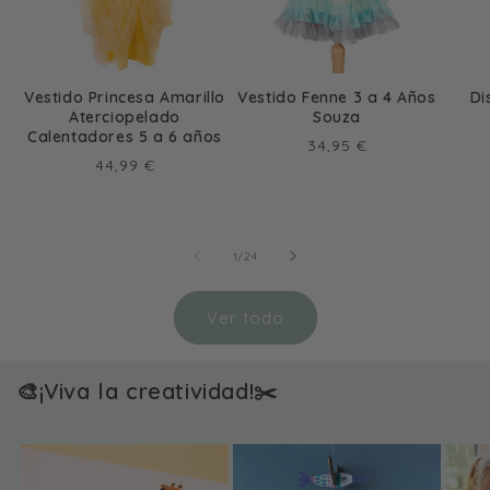
Vestido Princesa Amarillo
Vestido Fenne 3 a 4 Años
Di
Aterciopelado
Souza
Calentadores 5 a 6 años
Precio
34,95 €
Precio
44,99 €
habitual
habitual
de
1
/
24
Ver todo
🎨¡Viva la creatividad!✂️