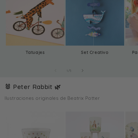
Tatuajes
Set Creativo
Pa
de
1
/
5
🐰 Peter Rabbit 🌿
Ilustraciones originales de Beatrix Potter