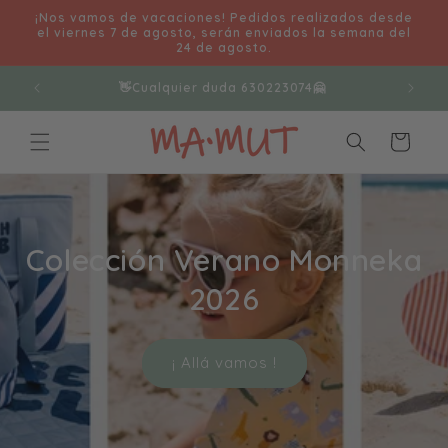
Ir
¡Nos vamos de vacaciones! Pedidos realizados desde
directamente
el viernes 7 de agosto, serán enviados la semana del
al contenido
24 de agosto.
✌️ Envíos gratis >60€ 📦
Carrito
¿Te vas de viaje?
Esto te interesa