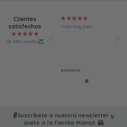
Clientes
satisfechos
Les ha encantado.
Todo muy bien.
Encon
bonit
sigui
de 346 reseñas
Anónimo
Anónimo
✌️Suscríbete a nuestra newsletter y
únete a la familia Mamut 🤗