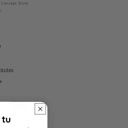
Concept Store
as
)
áciles
s
 tu