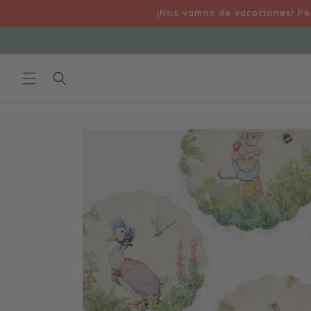
Ir
¡Nos vamos de vacaciones! Ped
directamente
al contenido
Ir
directamente
a la
información
del producto