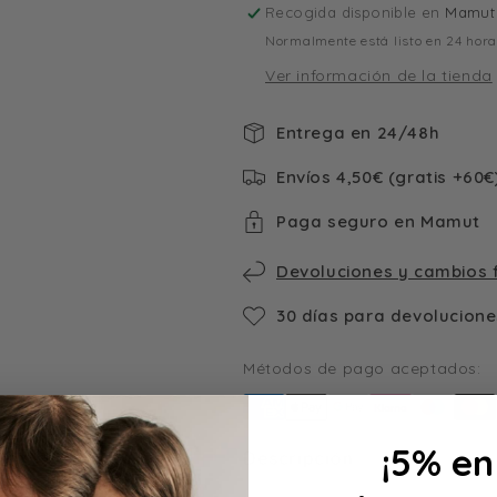
Recogida disponible en
Mamut 
Normalmente está listo en 24 hor
Ver información de la tienda
Entrega en 24/48h
Envíos 4,50€ (gratis +60€
Paga seguro en Mamut
Devoluciones y cambios f
30 días para devolucione
Métodos de pago aceptados:
¡5% en
Descripción: