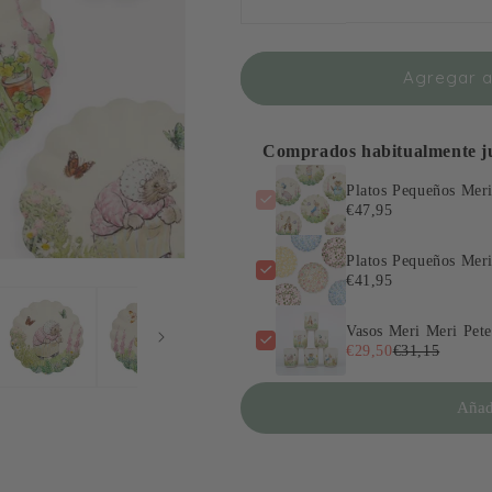
Pequeños
Pequeños
Meri
Meri
Meri
Meri
Agregar al
Peter
Peter
Rabbit
Rabbit
Melamina
Melamina
6
6
Comprados habitualmente j
uds
uds
Platos Pequeños Mer
€47,95
Platos Pequeños Mer
€41,95
Vasos Meri Meri Pete
€29,50
€31,15
Añadi