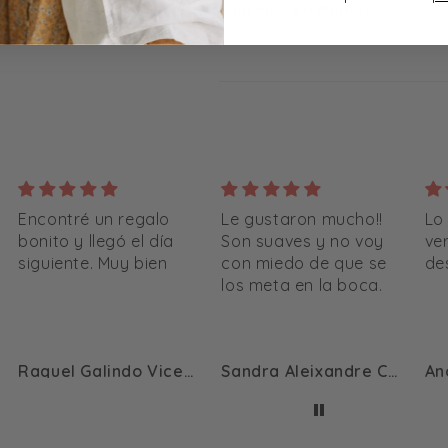
Meri Meri en Mamut
Encontré un regalo
Le gustaron mucho!!
Lo
bonito y llegó el día
Son suaves y no voy
ve
siguiente. Muy bien
con miedo de que se
de
los meta en la boca.
Raquel Galindo Vicente
Sandra Aleixandre Cuartero
An