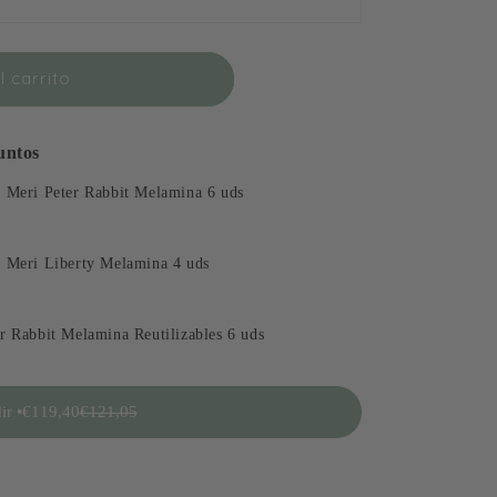
 carrito
untos
i Meri Peter Rabbit Melamina 6 uds
i Meri Liberty Melamina 4 uds
r Rabbit Melamina Reutilizables 6 uds
r •
€119,40
€121,05