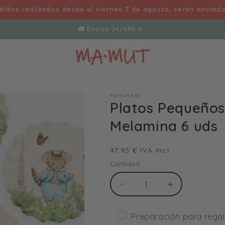
idos realizados desde el viernes 7 de agosto, serán enviad
👋Cualquier duda 630223074🤗
MERIMERI
Platos Pequeños
Melamina 6 uds
Precio
47,95 € IVA incl.
habitual
Cantidad
Reducir
Aumentar
cantidad
cantidad
para
para
Preparación para rega
Platos
Platos