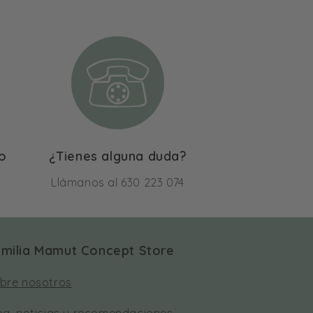
lo
¿Tienes alguna duda?
Llámanos al 630 223 074
milia Mamut Concept Store
bre nosotros