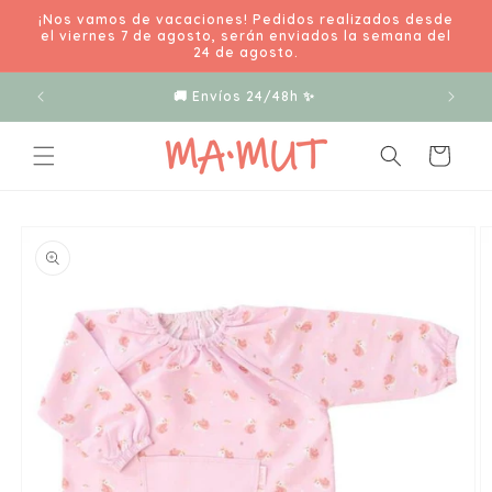
Ir
¡Nos vamos de vacaciones! Pedidos realizados desde
directamente
el viernes 7 de agosto, serán enviados la semana del
al contenido
24 de agosto.
🚚 Envíos 24/48h ✨
Carrito
Ir
directamente
a la
información
del producto