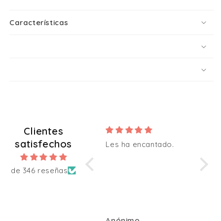
Características
Clientes
satisfechos
Les ha encantado.
Todo muy
de 346 reseñas
Anónimo
Anónimo