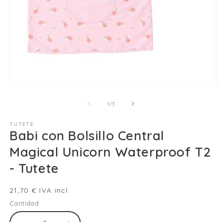
Abrir
Ab
elemento
e
multimedia
m
de
1
/
3
1
2
en
e
TUTETE
una
u
Babi con Bolsillo Central
ventana
v
modal
m
Magical Unicorn Waterproof T2
- Tutete
Precio
21,70 € IVA incl.
habitual
Cantidad