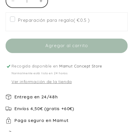
Reducir
Aumentar
cantidad
cantidad
para
para
Preparación para regalo
( €0.5 )
Babi
Babi
con
con
Bolsillo
Bolsillo
Central
Central
Agregar al carrito
Magical
Magical
Unicorn
Unicorn
Waterproof
Waterproof
T2
T2
Recogida disponible en
Mamut Concept Store
-
-
Normalmente está listo en 24 horas
Tutete
Tutete
Ver información de la tienda
Entrega en 24/48h
Envíos 4,50€ (gratis +60€)
Paga seguro en Mamut