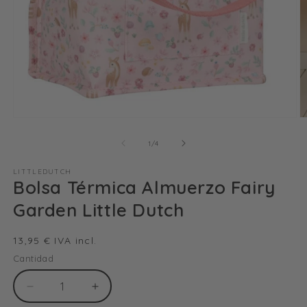
Abrir
Ab
elemento
e
multimedia
m
de
1
/
4
1
2
en
e
LITTLEDUTCH
una
u
Bolsa Térmica Almuerzo Fairy
ventana
v
modal
m
Garden Little Dutch
Precio
13,95 € IVA incl.
habitual
Cantidad
Reducir
Aumentar
cantidad
cantidad