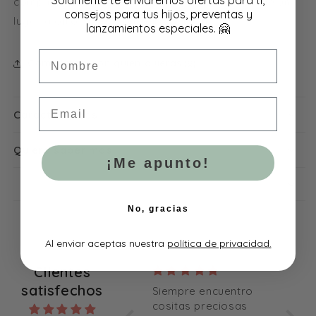
compartimento exterior. El asa facilita llevarla de un
consejos para tus hijos, preventas y
lugar a otro. Colección Fairy Garden.
lanzamientos especiales. 🤗
Nombre
Compártelo con quién quieras 🤗
Email
Características
Quiero saber más
¡Me apunto!
No, gracias
Al enviar aceptas nuestra
política de privacidad.
Clientes
satisfechos
Lo mejor del
Siempre encuentro
Muy 
verano!!!Menudo
cositas preciosas
para 