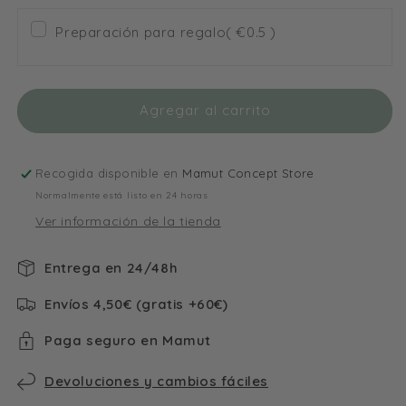
para
para
Preparación para regalo
( €0.5 )
Bolsa
Bolsa
Térmica
Térmica
Almuerzo
Almuerzo
Fairy
Fairy
Agregar al carrito
Garden
Garden
Little
Little
Dutch
Dutch
Recogida disponible en
Mamut Concept Store
Normalmente está listo en 24 horas
Ver información de la tienda
Entrega en 24/48h
Envíos 4,50€ (gratis +60€)
Paga seguro en Mamut
Devoluciones y cambios fáciles