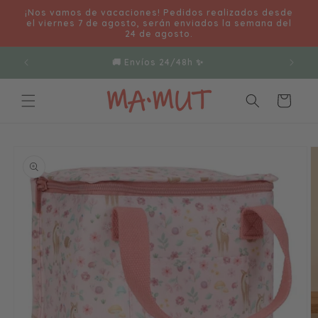
Ir
¡Nos vamos de vacaciones! Pedidos realizados desde
directamente
el viernes 7 de agosto, serán enviados la semana del
al contenido
24 de agosto.
🚚 Envíos 24/48h ✨
Carrito
Ir
directamente
a la
información
del producto