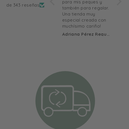
descubrimiento!!
para mis peques y
de 343 reseñas
también para regalar.
Una tienda muy
especial creada con
muchísimo cariño!
Anónimo
Adriana Pérez Requena
Anón