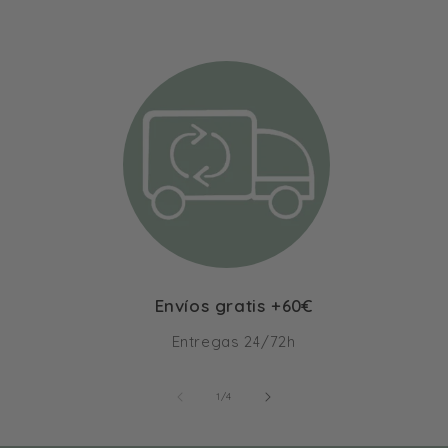
Envíos gratis +60€
Entregas 24/72h
de
1
/
4