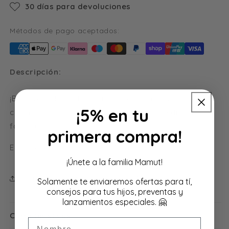
30 días para devoluciones
Métodos de pago aceptados:
Descripción:
¡Booooooohhh! Chaqueta de fantasma color claro
¡5% en tu
con máscara incluida. Da miedo con este disfraz de
fantasma.
primera compra!
Edad recomendada de 8 a 10 años
¡Únete a la familia Mamut!
Compártelo con quién quieras 🤗
Solamente te enviaremos ofertas para tí,
consejos para tus hijos, preventas y
lanzamientos especiales. 🤗
Características
Nombre