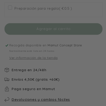
para
para
Preparación para regalo
( €0.5 )
Disfraz
Disfraz
Fantasma
Fantasma
Máscara
Máscara
Souza
Souza
Agregar al carrito
8
8
a
a
10
10
años
años
Recogida disponible en
Mamut Concept Store
Normalmente está listo en 24 horas
Ver información de la tienda
Entrega en 24/48h
Envíos 4,50€ (gratis +60€)
Paga seguro en Mamut
Devoluciones y cambios fáciles