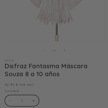
Abrir
Ab
elemento
e
multimedia
m
de
1
/
2
1
2
en
e
SOUZA
una
u
Disfraz Fantasma Máscara
ventana
v
modal
m
Souza 8 a 10 años
Precio
42,95 € IVA incl.
habitual
Cantidad
Reducir
Aumentar
cantidad
cantidad