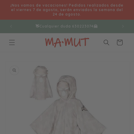
Ir
¡Nos vamos de vacaciones! Pedidos realizados desde
directamente
el viernes 7 de agosto, serán enviados la semana del
al contenido
24 de agosto.
👋Cualquier duda 630223074🤗
Carrito
Ir
directamente
a la
información
del producto