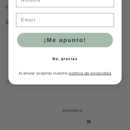
Competencias trabajadas
Email
Quiero saber más
¡Me apunto!
Clientes
No, gracias
satisfechos
Les ha encantado.
Todo muy bien.
Encon
bonit
Al enviar aceptas nuestra
política de privacidad.
sigui
de 346 reseñas
Anónimo
Anónimo