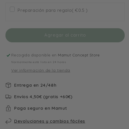
para
para
Preparación para regalo
( €0.5 )
Inspired
Inspired
By
By
Le
Le
Douanier
Douanier
Agregar al carrito
Rousseau
Rousseau
Naif
Naif
Recogida disponible en
Mamut Concept Store
Normalmente está listo en 24 horas
Ver información de la tienda
Entrega en 24/48h
Envíos 4,50€ (gratis +60€)
Paga seguro en Mamut
Devoluciones y cambios fáciles