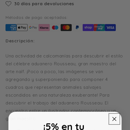
30 días para devoluciones
Métodos de pago aceptados:
Descripción:
Una actividad de calcomanías para descubrir el estilo
del célebre aduanero Rousseau, gran maestro del
arte naíf. ¡Poco a poco, las imágenes se van
agregando y superponiendo para componer 4
cuadros que representan animales salvajes
escondidos en una naturaleza exuberante! Para
descubrir el trabajo del aduanero Rousseau. El
encuentro entre un ilustrador contemporáneo y un
gran maestro.
¡5% en tu