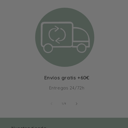
Envíos gratis +60€
Entregas 24/72h
de
1
/
4