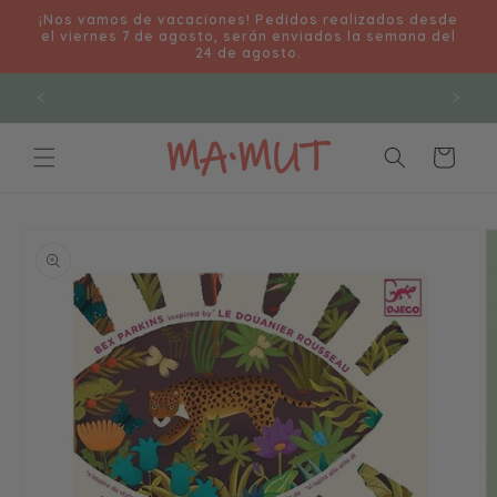
Ir
¡Nos vamos de vacaciones! Pedidos realizados desde
directamente
el viernes 7 de agosto, serán enviados la semana del
al contenido
24 de agosto.
👋Cualquier duda 630223074🤗
Carrito
Ir
directamente
a la
información
del producto