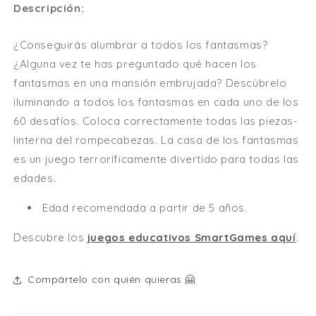
Descripción:
¡5% en tu
¿Conseguirás alumbrar a todos los fantasmas?
primera compra!
¿Alguna vez te has preguntado qué hacen los
fantasmas en una mansión embrujada? Descúbrelo
¡Únete a la familia Mamut!
iluminando a todos los fantasmas en cada uno de los
60 desafíos. Coloca correctamente todas las piezas-
Solamente te enviaremos ofertas para tí,
consejos para tus hijos, preventas y
linterna del rompecabezas. La casa de los fantasmas
lanzamientos especiales. 🤗
es un juego terroríficamente divertido para todas las
edades.
Nombre
Edad recomendada a partir de 5 años.
Email
Descubre los
juegos educativos SmartGames aquí
.
Compártelo con quién quieras 🤗
¡Me apunto!