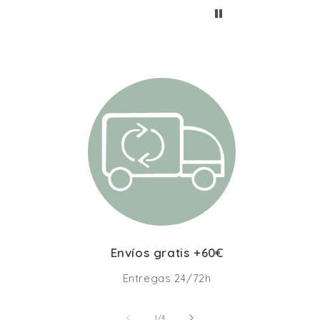
Envíos gratis +60€
Entregas 24/72h
de
1
/
4