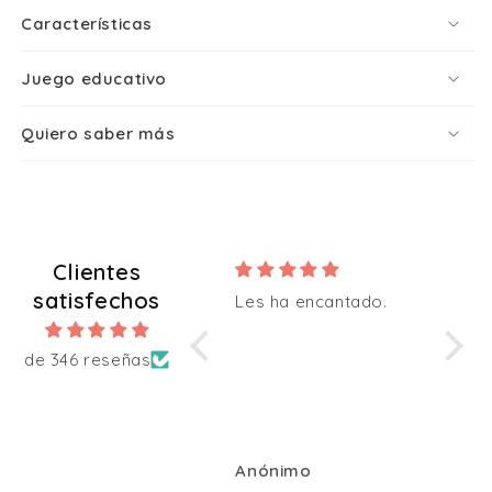
Características
No, gracias
Juego educativo
Al enviar aceptas nuestra
política de privacidad.
Quiero saber más
Clientes
satisfechos
Les ha encantado.
Todo 
de 346 reseñas
Anónimo
Anón