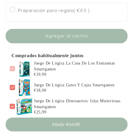
para
para
Preparación para regalo
( €0.5 )
Juego
Juego
De
De
Lógica
Lógica
La
La
Agregar al carrito
Casa
Casa
De
De
Los
Los
Fantasmas
Fantasmas
Comprados habitualmente juntos
Smartgames
Smartgames
Juego De Lógica La Casa De Los Fantasmas
Smartgames
€19,99
Juego De Lógica Gatos Y Cajas Smartgames
€18,90
Juego De Lógica Dinosaurios: Islas Misteriosas
Smartgames
€25,99
Añadir •
€64,88