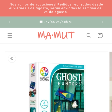
Ir
¡Nos vamos de vacaciones! Pedidos realizados desde
directamente
el viernes 7 de agosto, serán enviados la semana del
al contenido
24 de agosto.
🚚 Envíos 24/48h ✨
Carrito
Ir
directamente
a la
información
del producto