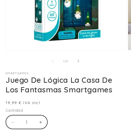
Abrir
Ab
elemento
e
multimedia
m
de
1
/
3
1
2
en
e
SMARTGAMES
una
u
Juego De Lógica La Casa De
ventana
v
modal
m
Los Fantasmas Smartgames
Precio
19,99 € IVA incl.
habitual
Cantidad
Reducir
Aumentar
cantidad
cantidad