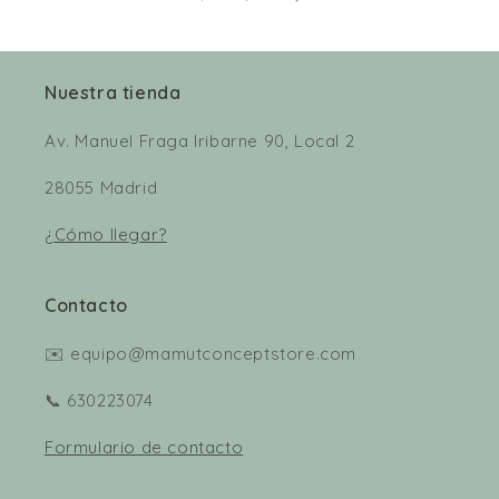
Nuestra tienda
Av. Manuel Fraga Iribarne 90, Local 2
28055 Madrid
¿Cómo llegar?
Contacto
✉️ equipo@mamutconceptstore.com
📞 630223074
Formulario de contacto