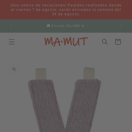
Ir
¡Nos vamos de vacaciones! Pedidos realizados desde
directamente
el viernes 7 de agosto, serán enviados la semana del
al contenido
24 de agosto.
🚚 Envíos 24/48h ✨
Carrito
Ir
directamente
a la
información
del producto