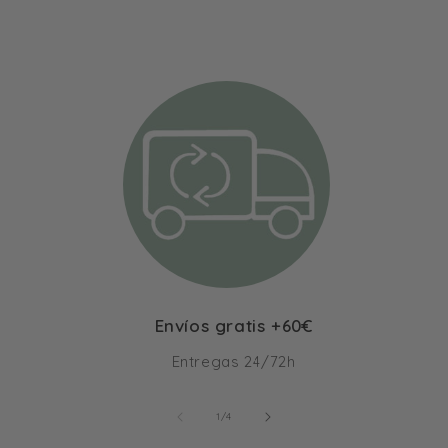
Envíos gratis +60€
Entregas 24/72h
de
1
/
4