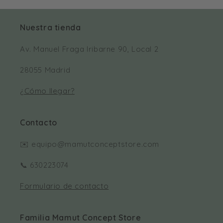
Nuestra tienda
Av. Manuel Fraga Iribarne 90, Local 2
28055 Madrid
¿Cómo llegar?
Contacto
✉️ equipo@mamutconceptstore.com
📞 630223074
Formulario de contacto
Familia Mamut Concept Store