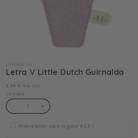
Abrir
elemento
multimedia
LITTLEDUTCH
Letra V Little Dutch Guirnalda
1
en
una
ventana
Precio
2,50 € IVA incl.
modal
habitual
Cantidad
Reducir
Aumentar
cantidad
cantidad
para
para
Preparación para regalo
( €0.5 )
Letra
Letra
V
V