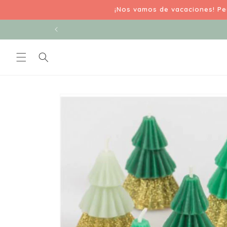
Ir
¡Nos vamos de vacaciones! Ped
directamente
al contenido
Ir
directamente
a la
información
del producto