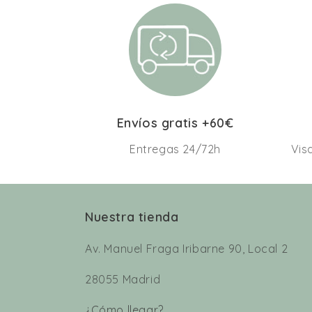
Envíos gratis +60€
Entregas 24/72h
Vis
Nuestra tienda
Av. Manuel Fraga Iribarne 90, Local 2
28055 Madrid
¿Cómo llegar?