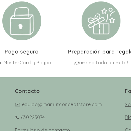
Pago seguro
Preparación para rega
a, MasterCard y Paypal
¡Que sea todo un éxito!
Contacto
Fa
✉️ equipo@mamutconceptstore.com
So
📞 630223074
Bl
Formulario de contacto
Ca