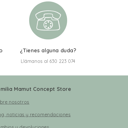
lo
¿Tienes alguna duda?
Llámanos al 630 223 074
milia Mamut Concept Store
bre nosotros
og, noticias y recomendaciones
mbios y devoluciones