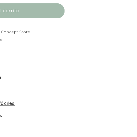
 carrito
Concept Store
as
)
áciles
s