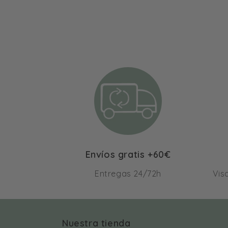
Raquel Galindo Vicente
Sandra Aleixandre Cuartero
Envíos gratis +60€
Entregas 24/72h
Vis
Nuestra tienda