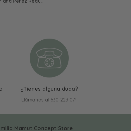
nónimo
Anónimo
Teresa
lo
¿Tienes alguna duda?
Llámanos al 630 223 074
milia Mamut Concept Store