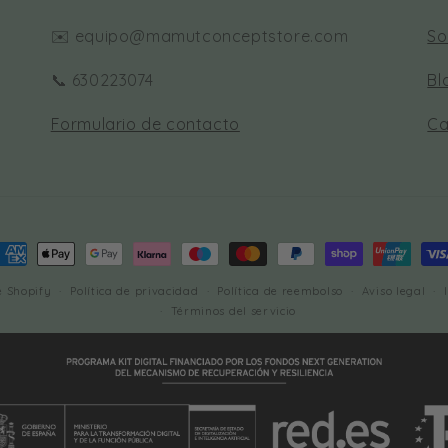
✉️ equipo@mamutconceptstore.com
So
📞 630223074
Bl
Formulario de contacto
Ca
ormas
e
e Shopify
Política de privacidad
Política de reembolso
Aviso legal
ago
Términos del servicio