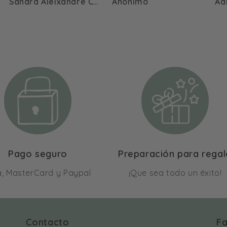
Anónimo
Adriana Pérez Requena
A
Pago seguro
Preparación para rega
a, MasterCard y Paypal
¡Que sea todo un éxito!
Contacto
Fa