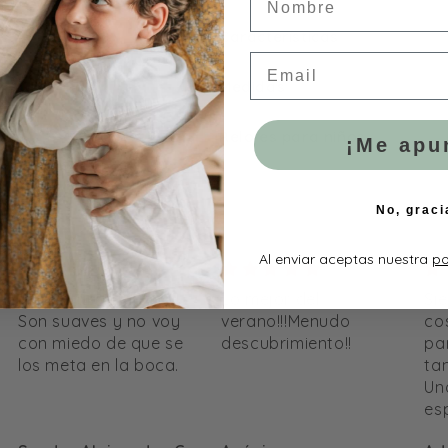
Características
Email
Medidas
Relojes para niños
¡Me apu
No, graci
Al enviar aceptas nuestra
po
Lo mejor del
Siempre encuentro
Mu
verano!!!Menudo
cositas preciosas
vi
descubrimiento!!
para mis peques y
también para regalar.
Una tienda muy
especial creada con
muchísimo cariño!