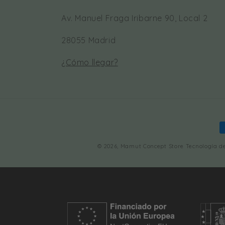
Av. Manuel Fraga Iribarne 90, Local 2
28055 Madrid
¿Cómo llegar?
F
d
© 2026,
Mamut Concept Store
Tecnología d
p