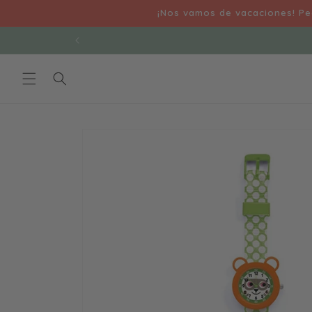
Ir
¡Nos vamos de vacaciones! Ped
directamente
al contenido
Ir
directamente
a la
información
del producto