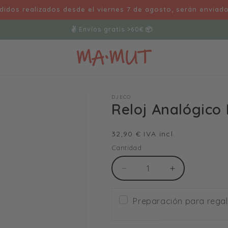
idos realizados desde el viernes 7 de agosto, serán enviad
✌️ Envíos gratis >60€ 📦
DJECO
Reloj Analógico
Precio
32,90 € IVA incl.
habitual
Cantidad
Reducir
Aumentar
cantidad
cantidad
para
para
Preparación para rega
Reloj
Reloj
Analógico
Analógico
Mapache
Mapache