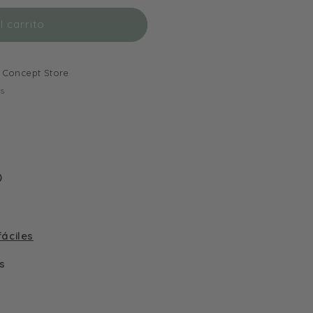
 carrito
Concept Store
as
)
áciles
s