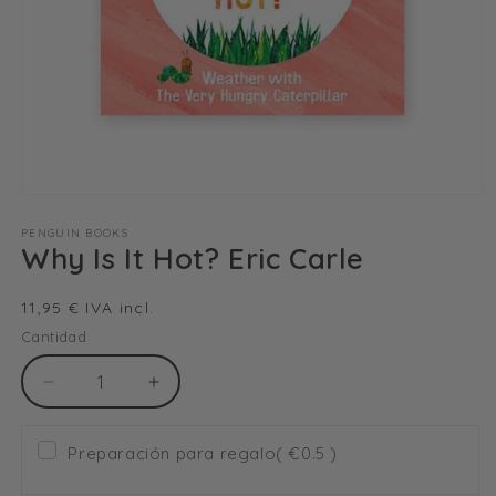
Abrir
elemento
multimedia
PENGUIN BOOKS
Why Is It Hot? Eric Carle
1
en
una
ventana
Precio
11,95 € IVA incl.
modal
habitual
Cantidad
Reducir
Aumentar
cantidad
cantidad
para
para
Preparación para regalo
( €0.5 )
Why
Why
Is
Is