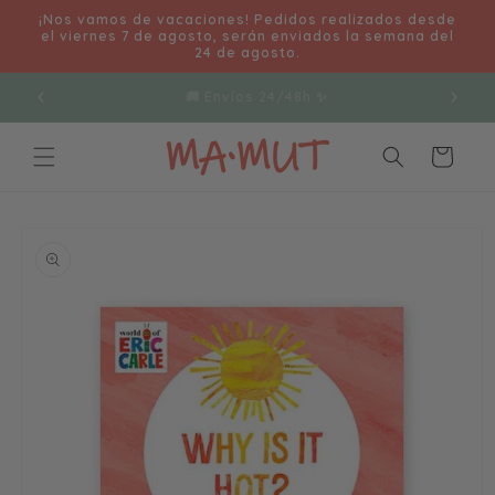
Ir
¡Nos vamos de vacaciones! Pedidos realizados desde
directamente
el viernes 7 de agosto, serán enviados la semana del
al contenido
24 de agosto.
👋Cualquier duda 630223074🤗
Carrito
Ir
directamente
a la
información
del producto