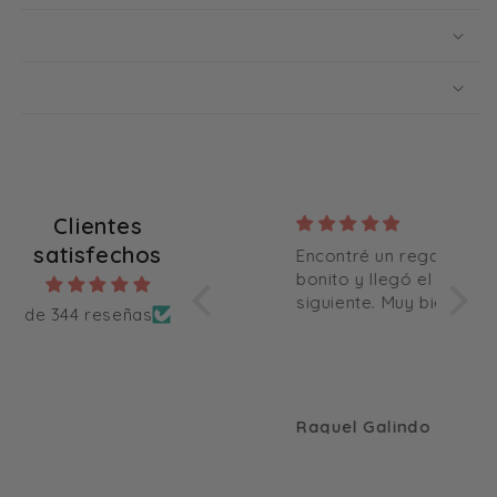
Clientes
satisfechos
Todo muy bien.
Encontré un regalo
Le gu
bonito y llegó el día
Son s
siguiente. Muy bien
con m
de 344 reseñas
los m
Anónimo
Raquel Galindo Vicente