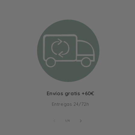
Envíos gratis +60€
Entregas 24/72h
de
1
/
4