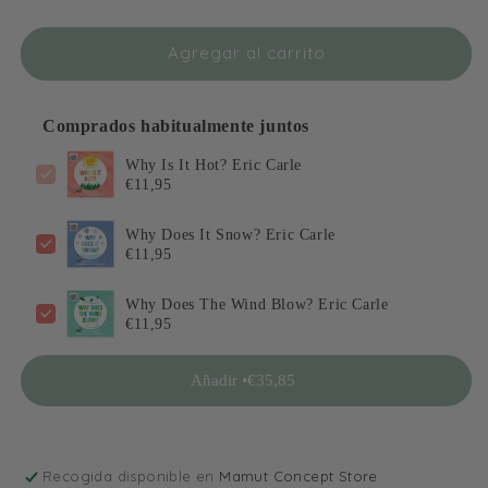
It
It
Hot?
Hot?
Agregar al carrito
Eric
Eric
Carle
Carle
Comprados habitualmente juntos
Why Is It Hot? Eric Carle
€11,95
Why Does It Snow? Eric Carle
€11,95
Why Does The Wind Blow? Eric Carle
€11,95
Añadir •
€35,85
Recogida disponible en
Mamut Concept Store